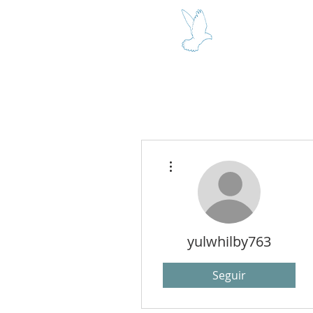
SEÑOR Y R
Más acciones
yulwhilby763
Seguir