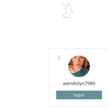
SEÑOR Y R
Más acciones
wendolyn7980
Seguir