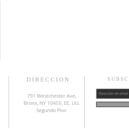
DIRECCION
SUBSC
791 Westchester Ave,
Bronx, NY 10455, EE. UU.
Segundo Piso