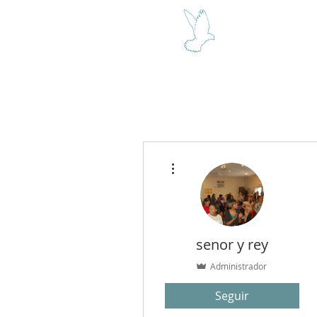
SEÑOR Y R
Más acciones
senor y rey
Administrador
Seguir