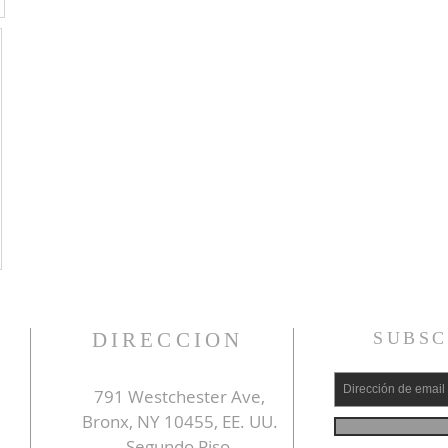
DIRECCION
SUBSC
791 Westchester Ave,
Bronx, NY 10455, EE. UU.
Segundo Piso