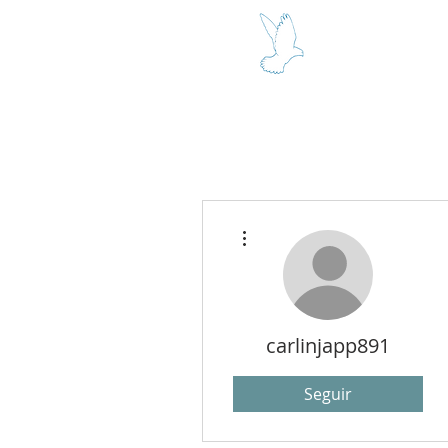
SEÑOR Y R
Más acciones
carlinjapp891
Seguir