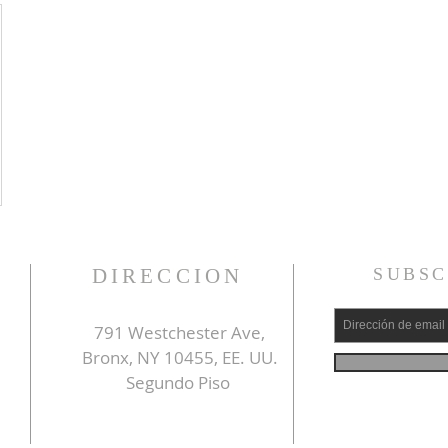
DIRECCION
SUBSC
791 Westchester Ave,
Bronx, NY 10455, EE. UU.
Segundo Piso