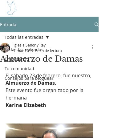
SEÑOR Y REY
Entrada
Todas las entradas
Iglesia Señor y Rey
Todas las entradas
1 mar 2019
1 min de lectura
Almuerzo de Damas
Empezando
Tu comunidad
El sábado 23 de febrero, fue nuestro, 
Consejos para bloguear
Almuerzo de Damas.
Este evento fue organizado por la 
hermana 
Karina Elizabeth